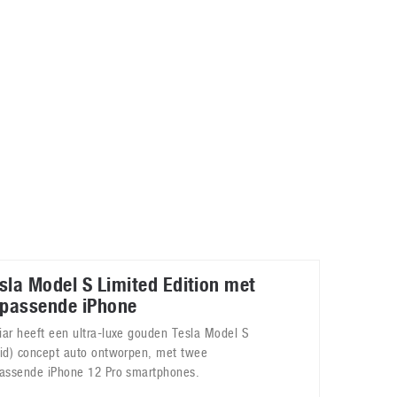
Galaxy
11 augustus 2025
Robot tentoonstelling van Chriet Titulaer in
Bonami Museum
25 oktober 2024
sla Model S Limited Edition met
jpassende iPhone
iar heeft een ultra-luxe gouden Tesla Model S
aid) concept auto ontworpen, met twee
passende iPhone 12 Pro smartphones.