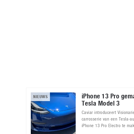
Accessoires
Gratis producten
HTC
Samsung
S
Apps
Hardware
S
Beurzen
Home entertainment
S
Camcorders
Industrie nieuws
S
iPhone 13 Pro gem
NIEUWS
Tesla Model 3
Caviar introduceert Visionari
carrosserie van een Tesla-a
iPhone 13 Pro Electro te ma