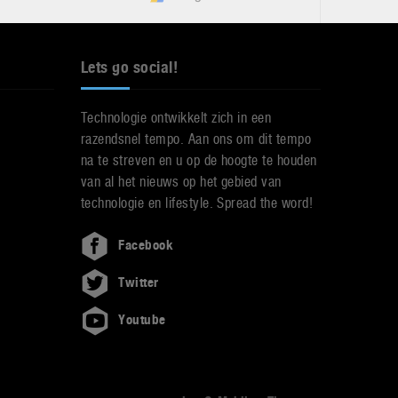
Lets go social!
Technologie ontwikkelt zich in een
razendsnel tempo. Aan ons om dit tempo
na te streven en u op de hoogte te houden
van al het nieuws op het gebied van
technologie en lifestyle. Spread the word!
Facebook
Twitter
Youtube