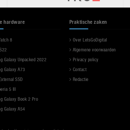
e hardware
Praktische zaken
Watch 8
Over LetsGoDigital
 S22
Algemene voorwaarden
g Galaxy Unpacked 2022
Privacy policy
g Galaxy A73
Contact
 External SSD
Redactie
ria 5 III
g Galaxy Book 2 Pro
g Galaxy A54