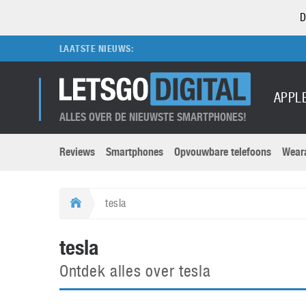
D
LAATSTE NIEUWS:
APPL
ALLES OVER DE NIEUWSTE SMARTPHONES!
Reviews
Smartphones
Opvouwbare telefoons
Wear
Merken submenu
Categorien submenu
Apple
LG
tesla
Caviar
Motorola
5G
Computer
M
tesla
Computermuseum
Nokia
Aanbiedingen
Digitale camera’s
O
Ontdek alles over tesla
Honor
OnePlus
t
Abonnement
DSLR camera’s
Huawei
Oppo
O