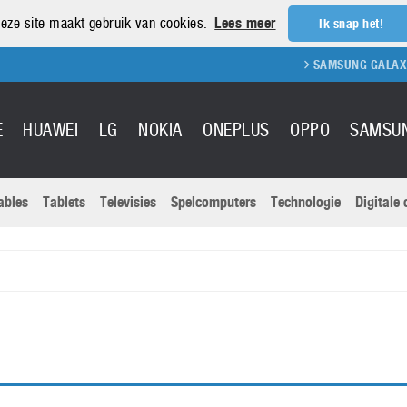
eze site maakt gebruik van cookies.
Lees meer
Ik snap het!
SAMSUNG GALAXY S
E
HUAWEI
LG
NOKIA
ONEPLUS
OPPO
SAMSU
ables
Tablets
Televisies
Spelcomputers
Technologie
Digitale
Actuele nieu
Sony
Panasonic
Vivo
Google
onitoren
Tablets
Xiaomi
Microsoft
pvouwbare
Technologie
Canon
Nintendo
elefoons
Televisies
Nikon
S & Software