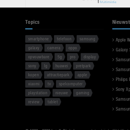
Topics
Nieuwst
smartphone
telefoon
samsung
Apple 
galaxy
camera
oppo
Galaxy
opvouwbare
5g
pro
display
Samsun
sony
lg
huawei
pretpark
Samsun
kopen
attractiepark
apple
Philips
xiaomi
tv
spelcomputer
Sony Xpe
playstation
nieuwe
gaming
Samsun
review
tablet
Samsun