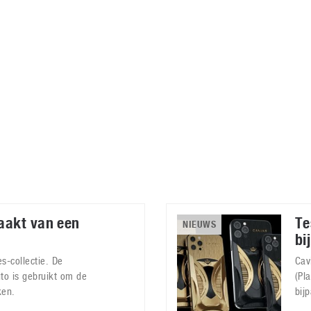
Virtual Reality
Alle merken
Olympus
martphones
Wearables
peakers & HiFi
Alle categorieën
pelcomputers
ysteemcamera’s
aakt van een
Te
NIEUWS
bi
es-collectie. De
Cav
uto is gebruikt om de
(Pl
ken.
bij