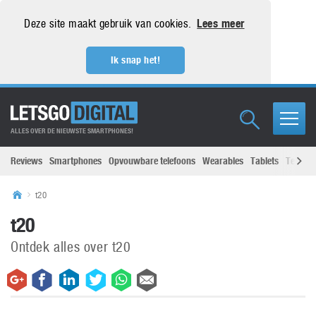
Deze site maakt gebruik van cookies.
Lees meer
Ik snap het!
ALLES OVER DE NIEUWSTE SMARTPHONES!
Reviews
Smartphones
Opvouwbare telefoons
Wearables
Tablets
Televisi
t20
t20
Ontdek alles over t20