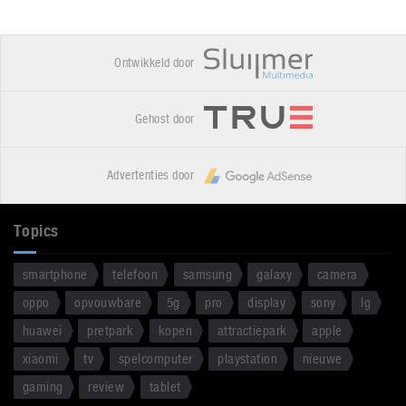
Ontwikkeld door
Gehost door
Advertenties door
Topics
smartphone
telefoon
samsung
galaxy
camera
oppo
opvouwbare
5g
pro
display
sony
lg
huawei
pretpark
kopen
attractiepark
apple
xiaomi
tv
spelcomputer
playstation
nieuwe
gaming
review
tablet