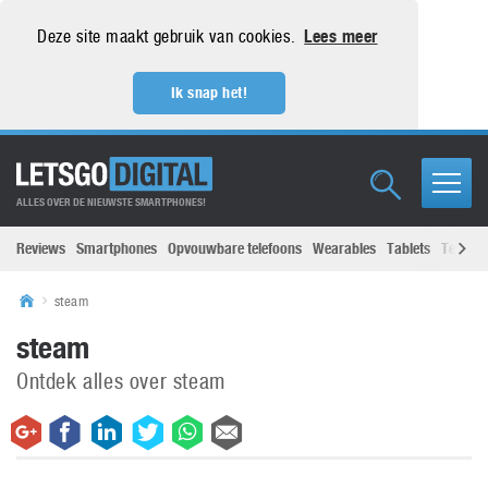
Deze site maakt gebruik van cookies.
Lees meer
Ik snap het!
ALLES OVER DE NIEUWSTE SMARTPHONES!
Reviews
Smartphones
Opvouwbare telefoons
Wearables
Tablets
Televisi
steam
steam
Ontdek alles over steam