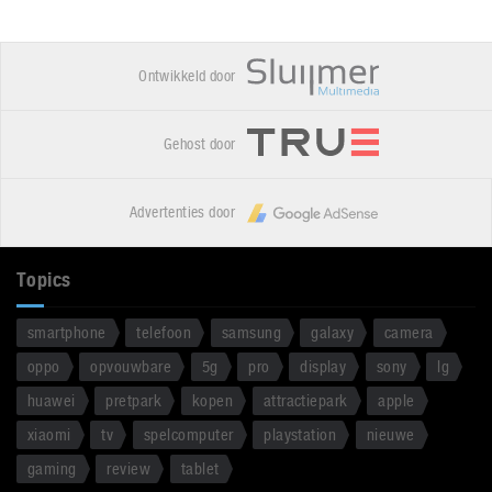
Ontwikkeld door
Gehost door
Advertenties door
Topics
smartphone
telefoon
samsung
galaxy
camera
oppo
opvouwbare
5g
pro
display
sony
lg
huawei
pretpark
kopen
attractiepark
apple
xiaomi
tv
spelcomputer
playstation
nieuwe
gaming
review
tablet