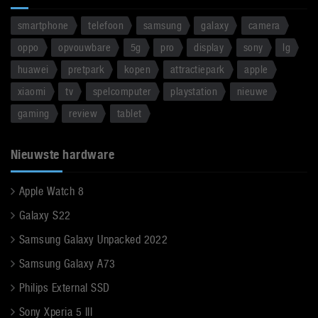
smartphone
telefoon
samsung
galaxy
camera
oppo
opvouwbare
5g
pro
display
sony
lg
huawei
pretpark
kopen
attractiepark
apple
xiaomi
tv
spelcomputer
playstation
nieuwe
gaming
review
tablet
Nieuwste hardware
Apple Watch 8
Galaxy S22
Samsung Galaxy Unpacked 2022
Samsung Galaxy A73
Philips External SSD
Sony Xperia 5 III