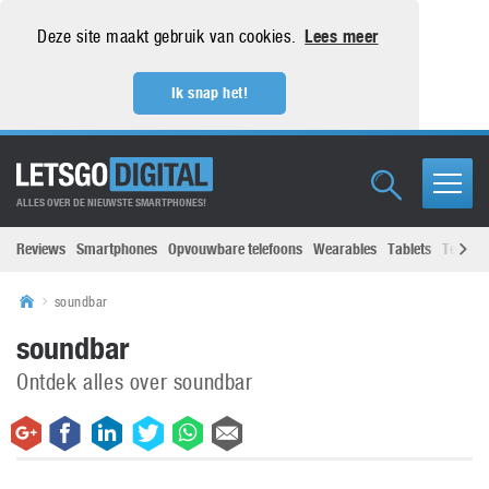
Deze site maakt gebruik van cookies.
Lees meer
Ik snap het!
ALLES OVER DE NIEUWSTE SMARTPHONES!
Reviews
Smartphones
Opvouwbare telefoons
Wearables
Tablets
Televisi
soundbar
soundbar
Ontdek alles over soundbar