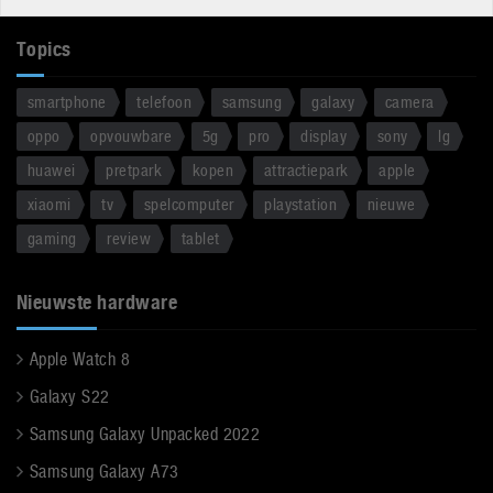
Topics
smartphone
telefoon
samsung
galaxy
camera
oppo
opvouwbare
5g
pro
display
sony
lg
huawei
pretpark
kopen
attractiepark
apple
xiaomi
tv
spelcomputer
playstation
nieuwe
gaming
review
tablet
Nieuwste hardware
Apple Watch 8
Galaxy S22
Samsung Galaxy Unpacked 2022
Samsung Galaxy A73