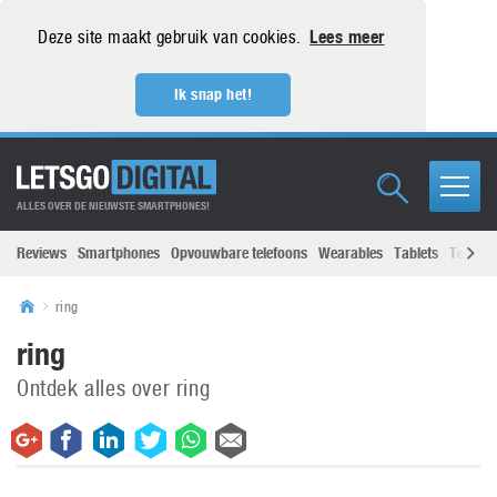
Deze site maakt gebruik van cookies.
Lees meer
Ik snap het!
ALLES OVER DE NIEUWSTE SMARTPHONES!
Reviews
Smartphones
Opvouwbare telefoons
Wearables
Tablets
Televisi
ring
ring
Ontdek alles over ring