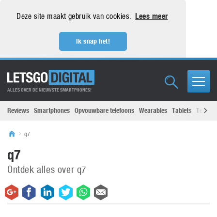
Deze site maakt gebruik van cookies.
Lees meer
Ik snap het!
ALLES OVER DE NIEUWSTE SMARTPHONES!
Reviews
Smartphones
Opvouwbare telefoons
Wearables
Tablets
Televisi
q7
q7
Ontdek alles over q7