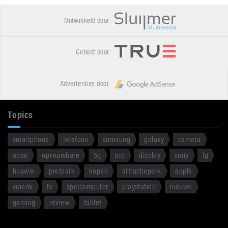
Ontwikkeld door
Gehost door
Advertenties door
Topics
smartphone
telefoon
samsung
galaxy
camera
oppo
opvouwbare
5g
pro
display
sony
lg
huawei
pretpark
kopen
attractiepark
apple
xiaomi
tv
spelcomputer
playstation
nieuwe
gaming
review
tablet