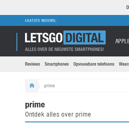
D
LAATSTE NIEUWS:
APPL
ALLES OVER DE NIEUWSTE SMARTPHONES!
Reviews
Smartphones
Opvouwbare telefoons
Wear
Merken submenu
Categorien submenu
Apple
LG
prime
Caviar
Motorola
5G
Computer
M
prime
Computermuseum
Nokia
Aanbiedingen
Digitale camera’s
O
Ontdek alles over prime
Honor
OnePlus
t
Abonnement
DSLR camera’s
Huawei
Oppo
O