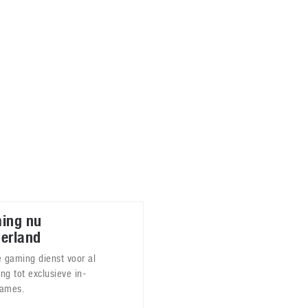
Virtual Reality
Alle merken
Olympus
martphones
Wearables
peakers & HiFi
Alle categorieën
pelcomputers
ysteemcamera’s
ing nu
derland
 gaming dienst voor al
ng tot exclusieve in-
games.