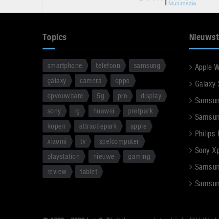
Topics
Nieuwst
smartphone
telefoon
samsung
Apple 
galaxy
camera
oppo
Galaxy
opvouwbare
5g
pro
display
Samsun
sony
lg
huawei
pretpark
Samsun
kopen
attractiepark
apple
Philips
xiaomi
tv
spelcomputer
Sony Xpe
playstation
nieuwe
gaming
Samsun
review
tablet
Samsun