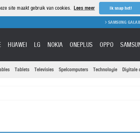
eze site maakt gebruik van cookies.
Lees meer
Ik snap het!
SAMSUNG GALAXY S
E
HUAWEI
LG
NOKIA
ONEPLUS
OPPO
SAMSU
ables
Tablets
Televisies
Spelcomputers
Technologie
Digitale
Actuele nieu
Sony
Panasonic
Vivo
Google
onitoren
Tablets
Xiaomi
Microsoft
pvouwbare
Technologie
Canon
Nintendo
elefoons
Televisies
Nikon
S & Software