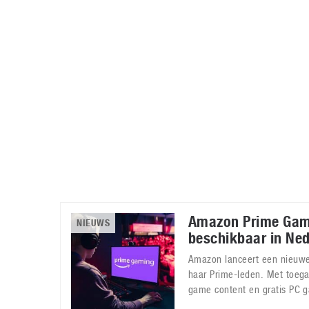
Accessoires
Gratis producten
HTC
Samsung
S
Apps
Hardware
S
Beurzen
Home entertainment
S
Camcorders
Industrie nieuws
S
Amazon Prime Gam
NIEUWS
beschikbaar in Ne
Amazon lanceert een nieuwe
haar Prime-leden. Met toega
game content en gratis PC 