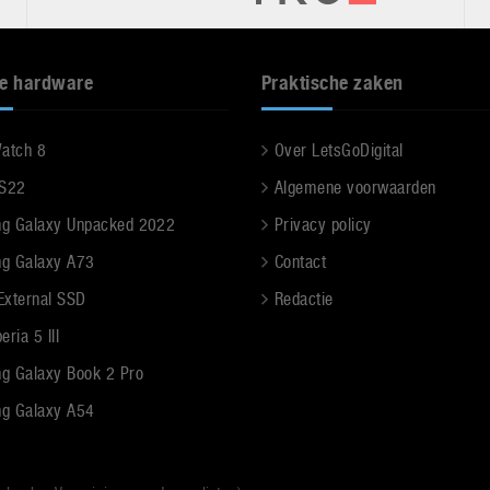
e hardware
Praktische zaken
Watch 8
Over LetsGoDigital
 S22
Algemene voorwaarden
g Galaxy Unpacked 2022
Privacy policy
g Galaxy A73
Contact
 External SSD
Redactie
ria 5 III
g Galaxy Book 2 Pro
g Galaxy A54