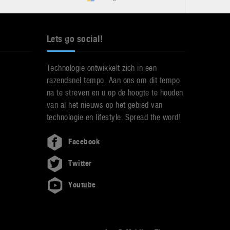
Lets go social!
Technologie ontwikkelt zich in een
razendsnel tempo. Aan ons om dit tempo
na te streven en u op de hoogte te houden
van al het nieuws op het gebied van
technologie en lifestyle. Spread the word!
Facebook
Twitter
Youtube