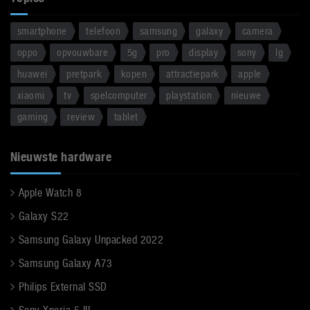
smartphone
telefoon
samsung
galaxy
camera
oppo
opvouwbare
5g
pro
display
sony
lg
huawei
pretpark
kopen
attractiepark
apple
xiaomi
tv
spelcomputer
playstation
nieuwe
gaming
review
tablet
Nieuwste hardware
Apple Watch 8
Galaxy S22
Samsung Galaxy Unpacked 2022
Samsung Galaxy A73
Philips External SSD