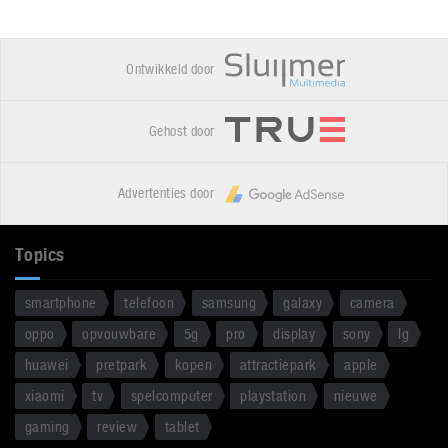
Ontwikkeld door
Gehost door
Advertenties door
Topics
smartphone
telefoon
samsung
galaxy
camera
oppo
opvouwbare
5g
pro
display
sony
lg
huawei
pretpark
kopen
attractiepark
apple
xiaomi
tv
spelcomputer
playstation
nieuwe
gaming
review
tablet