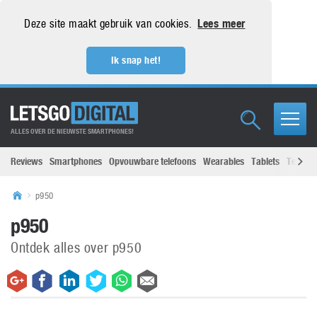
Deze site maakt gebruik van cookies.
Lees meer
Ik snap het!
ALLES OVER DE NIEUWSTE SMARTPHONES!
Reviews
Smartphones
Opvouwbare telefoons
Wearables
Tablets
Televisi
p950
p950
Ontdek alles over p950