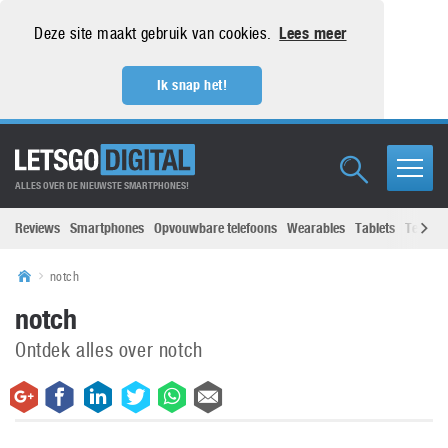
Deze site maakt gebruik van cookies.
Lees meer
Ik snap het!
ALLES OVER DE NIEUWSTE SMARTPHONES!
Reviews
Smartphones
Opvouwbare telefoons
Wearables
Tablets
Televisi
notch
notch
Ontdek alles over notch