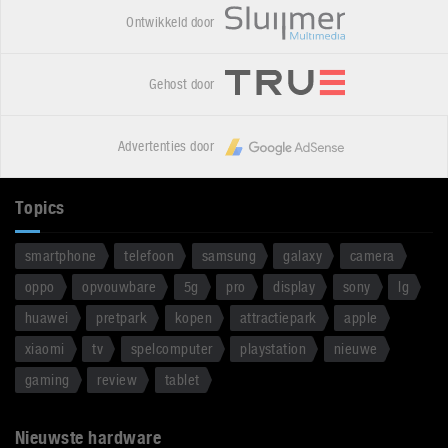
Ontwikkeld door
Gehost door
Advertenties door
Topics
smartphone
telefoon
samsung
galaxy
camera
oppo
opvouwbare
5g
pro
display
sony
lg
huawei
pretpark
kopen
attractiepark
apple
xiaomi
tv
spelcomputer
playstation
nieuwe
gaming
review
tablet
Nieuwste hardware