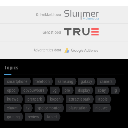
Ontwikkeld door
Gehost door
Advertenties door
Topics
smartphone
telefoon
samsung
galaxy
camera
oppo
opvouwbare
5g
pro
display
sony
lg
huawei
pretpark
kopen
attractiepark
apple
xiaomi
tv
spelcomputer
playstation
nieuwe
gaming
review
tablet