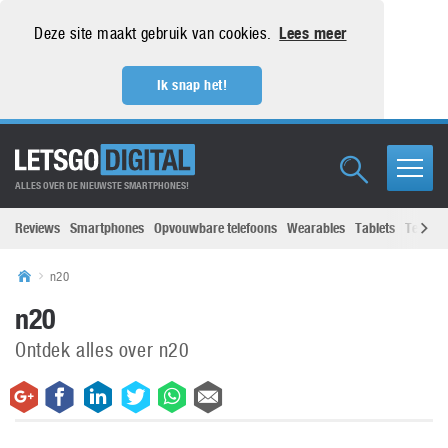
Deze site maakt gebruik van cookies.
Lees meer
Ik snap het!
ALLES OVER DE NIEUWSTE SMARTPHONES!
Reviews
Smartphones
Opvouwbare telefoons
Wearables
Tablets
Televisi
n20
n20
Ontdek alles over n20