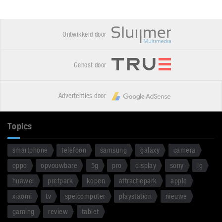
Ontwikkeld door
Gehost door
Advertenties door
Topics
smartphone
telefoon
samsung
galaxy
camera
oppo
opvouwbare
5g
pro
display
sony
lg
huawei
pretpark
kopen
attractiepark
apple
xiaomi
tv
spelcomputer
playstation
nieuwe
gaming
review
tablet