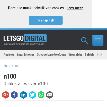
Deze site maakt gebruik van cookies.
Lees meer
Ik snap het!
ALLES OVER DE NIEUWSTE SMARTPHONES!
Reviews
Smartphones
Opvouwbare telefoons
Wearables
Tablets
Televisi
n100
n100
Ontdek alles over n100