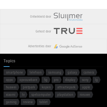
Ontwikkeld door
Gehost door
Advertenties door
Topics
smartphone
telefoon
samsung
galaxy
camera
oppo
opvouwbare
5g
pro
display
sony
lg
huawei
pretpark
kopen
attractiepark
apple
xiaomi
tv
spelcomputer
playstation
nieuwe
gaming
review
tablet