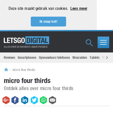
Deze site maakt gebruik van cookies.
Lees meer
Ik snap het!
ALLES OVER DE NIEUWSTE SMARTPHONES!
Reviews
Smartphones
Opvouwbare telefoons
Wearables
Tablets
Televisi
micro four thirds
micro four thirds
Ontdek alles over micro four thirds