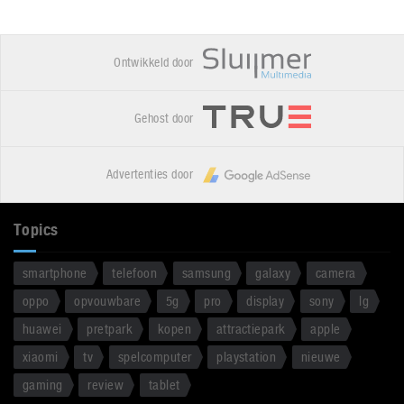
Ontwikkeld door
Gehost door
Advertenties door
Topics
smartphone
telefoon
samsung
galaxy
camera
oppo
opvouwbare
5g
pro
display
sony
lg
huawei
pretpark
kopen
attractiepark
apple
xiaomi
tv
spelcomputer
playstation
nieuwe
gaming
review
tablet