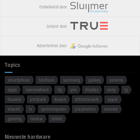
Ontwikkeld door
Gehost door
Advertenties door
Topics
smartphone
telefoon
samsung
galaxy
camera
oppo
opvouwbare
5g
pro
display
sony
lg
huawei
pretpark
kopen
attractiepark
apple
xiaomi
tv
spelcomputer
playstation
nieuwe
gaming
review
tablet
Nieuwste hardware