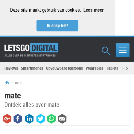
Deze site maakt gebruik van cookies.
Lees meer
Ik snap het!
ALLES OVER DE NIEUWSTE SMARTPHONES!
Reviews
Smartphones
Opvouwbare telefoons
Wearables
Tablets
Televisi
mate
mate
Ontdek alles over mate