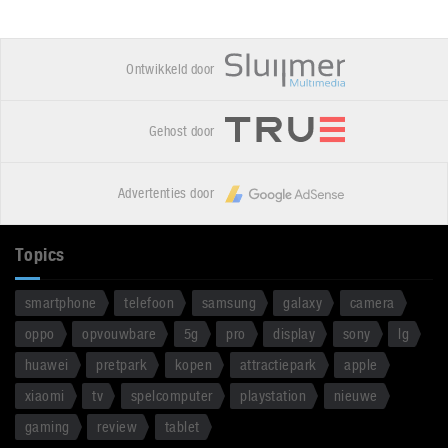
Ontwikkeld door
Gehost door
Advertenties door
Topics
smartphone
telefoon
samsung
galaxy
camera
oppo
opvouwbare
5g
pro
display
sony
lg
huawei
pretpark
kopen
attractiepark
apple
xiaomi
tv
spelcomputer
playstation
nieuwe
gaming
review
tablet