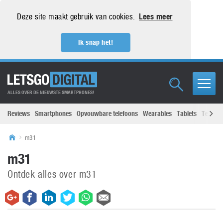
Deze site maakt gebruik van cookies.
Lees meer
Ik snap het!
ALLES OVER DE NIEUWSTE SMARTPHONES!
Reviews
Smartphones
Opvouwbare telefoons
Wearables
Tablets
Televisi
m31
m31
Ontdek alles over m31