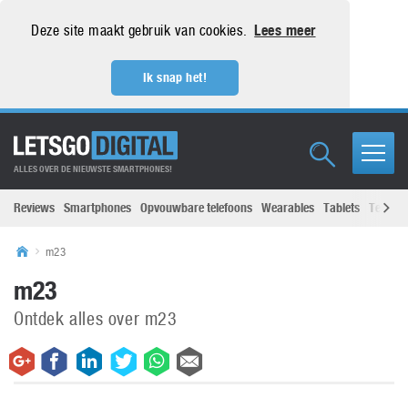
Deze site maakt gebruik van cookies.
Lees meer
Ik snap het!
ALLES OVER DE NIEUWSTE SMARTPHONES!
Reviews
Smartphones
Opvouwbare telefoons
Wearables
Tablets
Televisi
m23
m23
Ontdek alles over m23