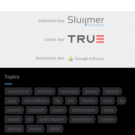
Ontwikkeld door
Gehost door
Advertenties door
Topics
smartphone
telefoon
samsung
galaxy
camera
oppo
opvouwbare
5g
pro
display
sony
lg
huawei
pretpark
kopen
attractiepark
apple
xiaomi
tv
spelcomputer
playstation
nieuwe
gaming
review
tablet