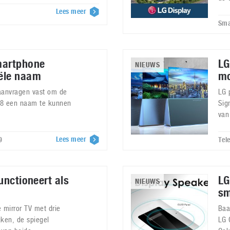
Lees meer
Sma
martphone
LG
NIEUWS
ële naam
mo
 aanvragen vast om de
LG 
G8 een naam te kunnen
Sig
van
Lees meer
9
Tel
unctioneert als
LG
NIEUWS
sm
 mirror TV met drie
Baa
jken, de spiegel
LG 