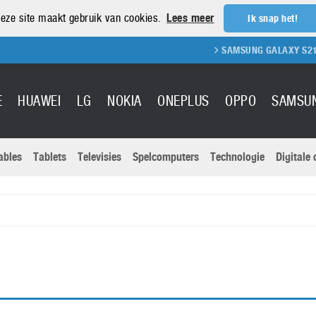
eze site maakt gebruik van cookies.
Lees meer
Ik snap het!
SAMSUNG GALAXY S21 REVIEW
E
HUAWEI
LG
NOKIA
ONEPLUS
OPPO
SAMSU
ables
Tablets
Televisies
Spelcomputers
Technologie
Digitale
Actuele nieu
Sony
Panasonic
Vivo
Google
onitoren
Tablets
Xiaomi
Microsoft
pvouwbare
Technologie
Canon
Nintendo
elefoons
Televisies
Nikon
S & Software