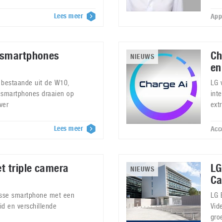
Lees meer
App
 smartphones
Ch
NIEUWS
en
 bestaande uit de W10,
LG 
 smartphones draaien op
int
ver
ext
Lees meer
Acc
t triple camera
LG
NIEUWS
Ca
asse smartphone met een
LG 
id en verschillende
Vid
gro