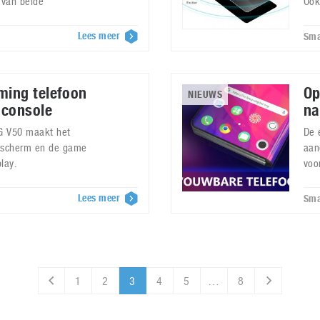
 van beide
Ook
Lees meer
Sma
ing telefoon
Op
NIEUWS
 console
na
G V50 maakt het
De 
e scherm en de game
aan
lay.
voo
Lees meer
Sma
1
2
3
4
5
…
8