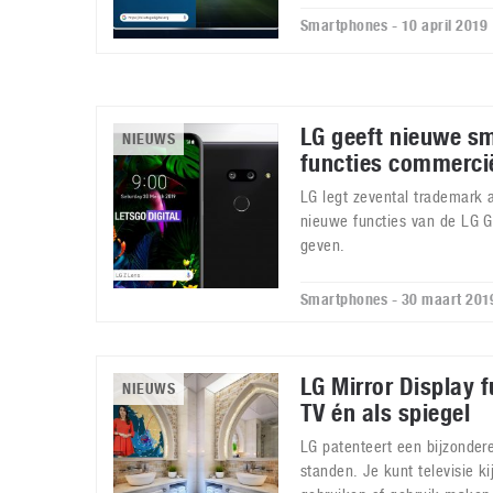
Smartphones - 10 april 2019
LG geeft nieuwe s
NIEUWS
functies commerci
LG legt zevental trademark
nieuwe functies van de LG 
geven.
Smartphones - 30 maart 201
LG Mirror Display f
NIEUWS
TV én als spiegel
LG patenteert een bijzondere
standen. Je kunt televisie ki