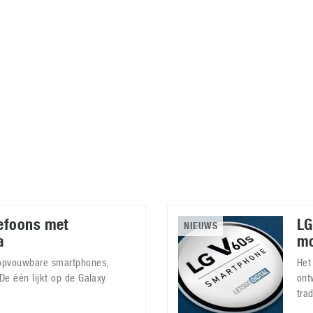
Virtual Reality
Alle merken
Olympus
martphones
Wearables
peakers & HiFi
Alle categorieën
pelcomputers
ysteemcamera’s
efoons met
LG
NIEUWS
a
mo
 opvouwbare smartphones,
Het
 De één lijkt op de Galaxy
ont
tra