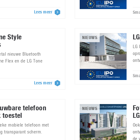
Lees meer
Sma
ne Style
LG
NIEUWS
s
LG 
opr
etal nieuwe Bluetooth
ont
ne Flex en de LG Tone
Sma
Lees meer
uwbare telefoon
Fo
NIEUWS
 toestel
LG
ieke mobiele telefoon met
Ook
dig transparant scherm.
ont
de 