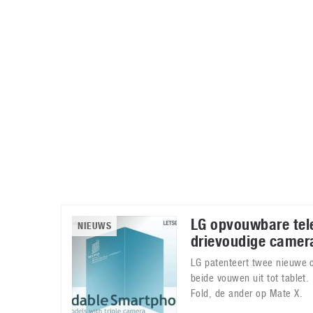
Accessoires
Gratis producten
HTC
Samsung
S
Apps
Hardware
S
Beurzen
Home entertainment
S
Camcorders
Industrie nieuws
S
LG opvouwbare tel
NIEUWS
drievoudige camer
LG patenteert twee nieuwe
beide vouwen uit tot tablet.
Fold, de ander op Mate X.