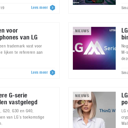
Lees meer
019
Sma
n voor
LG
NIEUWS
phones van LG
bi
 een trademark vast voor
Nog
 lijken te refereren aan
M-s
dez
Lees meer
Sma
ere G-serie
LG
NIEUWS
en vastgelegd
po
0, G20, G30 en G40,
LG 
amen van LG’s toekomstige
cry
n.
Wal