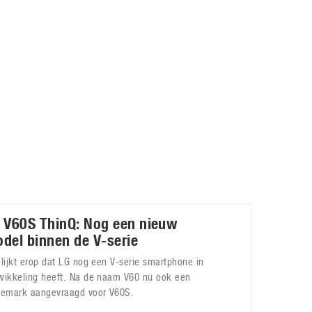
Galaxy
11 augustus 2025
Robot tentoonstelling van Chriet Titulaer in
Bonami Museum
25 oktober 2024
 V60S ThinQ: Nog een nieuw
del binnen de V-serie
 lijkt erop dat LG nog een V-serie smartphone in
wikkeling heeft. Na de naam V60 nu ook een
demark aangevraagd voor V60S.