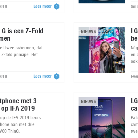
Lees meer
2019
Sma
G is een Z-Fold
LG
NIEUWS
rmen
be
et twee schermen, dat
Nóg
Z-fold principe. Het
en 
ook
Lees meer
2019
Eve
tphone met 3
LG
NIEUWS
 op IFA 2019
ca
op de IFA 2019 beurs
Pat
hone aan met drie
cam
 V60 ThinQ.
twe