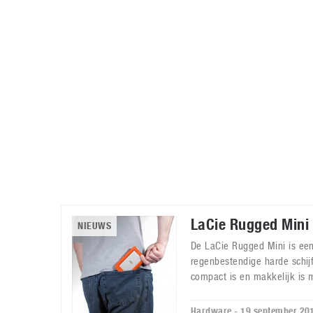
Accessoires
Gratis producten
HTC
Samsung
S
Apps
Hardware
S
Beurzen
Home entertainment
S
Camcorders
Industrie nieuws
S
LaCie Rugged Mini 
NIEUWS
De LaCie Rugged Mini is ee
regenbestendige harde schij
compact is en makkelijk is
Hardware - 19 september 20