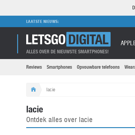
D
LAATSTE NIEUWS:
APPL
ALLES OVER DE NIEUWSTE SMARTPHONES!
Reviews
Smartphones
Opvouwbare telefoons
Wear
Merken submenu
Categorien submenu
Apple
LG
lacie
Caviar
Motorola
5G
Computer
M
lacie
Computermuseum
Nokia
Aanbiedingen
Digitale camera’s
O
Ontdek alles over lacie
Honor
OnePlus
t
Abonnement
DSLR camera’s
Huawei
Oppo
O