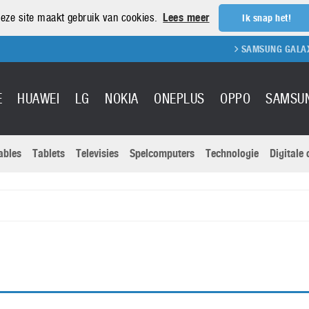
eze site maakt gebruik van cookies.
Lees meer
Ik snap het!
SAMSUNG GALAXY 
E
HUAWEI
LG
NOKIA
ONEPLUS
OPPO
SAMSU
ables
Tablets
Televisies
Spelcomputers
Technologie
Digitale
Actuele nieu
Sony
Panasonic
Vivo
Google
onitoren
Tablets
Xiaomi
Microsoft
pvouwbare
Technologie
Canon
Nintendo
elefoons
Televisies
Nikon
S & Software