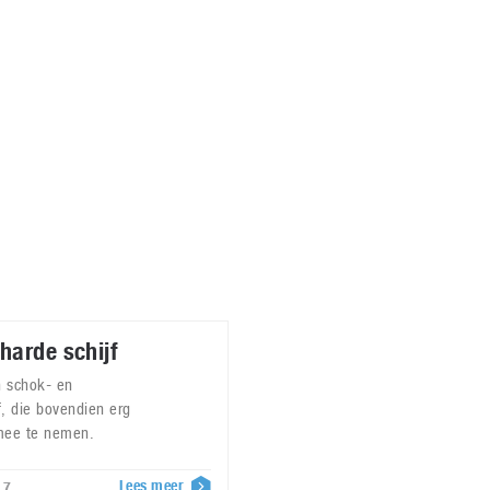
Virtual Reality
Alle merken
Olympus
martphones
Wearables
peakers & HiFi
Alle categorieën
pelcomputers
ysteemcamera’s
harde schijf
n schok- en
f, die bovendien erg
 mee te nemen.
Lees meer
17