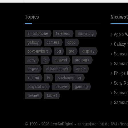
Topics
Nieuwst
smartphone
telefoon
samsung
Apple 
galaxy
camera
oppo
Galaxy
opvouwbare
5g
pro
display
Samsun
sony
lg
huawei
pretpark
Samsun
kopen
attractiepark
apple
Philips
xiaomi
tv
spelcomputer
Sony Xpe
playstation
nieuwe
gaming
Samsun
review
tablet
Samsun
© 1999 - 2026 LetsGoDigital -
aangesloten bij de NVJ (Nede