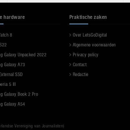
e hardware
Praktische zaken
Watch 8
Over LetsGoDigital
 S22
Algemene voorwaarden
g Galaxy Unpacked 2022
Privacy policy
g Galaxy A73
Contact
 External SSD
Redactie
ria 5 III
g Galaxy Book 2 Pro
g Galaxy A54
rlandse Vereniging van Journalisten)