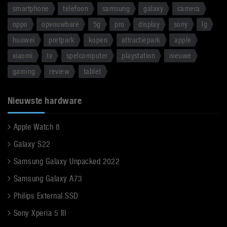
smartphone
telefoon
samsung
galaxy
camera
oppo
opvouwbare
5g
pro
display
sony
lg
huawei
pretpark
kopen
attractiepark
apple
xiaomi
tv
spelcomputer
playstation
nieuwe
gaming
review
tablet
Nieuwste hardware
Apple Watch 8
Galaxy S22
Samsung Galaxy Unpacked 2022
Samsung Galaxy A73
Philips External SSD
Sony Xperia 5 III