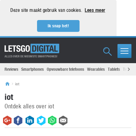
Deze site maakt gebruik van cookies.
Lees meer
Ik snap het!
ALLES OVER DE NIEUWSTE SMARTPHONES!
Reviews
Smartphones
Opvouwbare telefoons
Wearables
Tablets
Televisi
iot
iot
Ontdek alles over iot