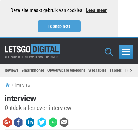
Deze site maakt gebruik van cookies.
Lees meer
Ik snap het!
ALLES OVER DE NIEUWSTE SMARTPHONES!
Reviews
Smartphones
Opvouwbare telefoons
Wearables
Tablets
Televisi
interview
interview
Ontdek alles over interview