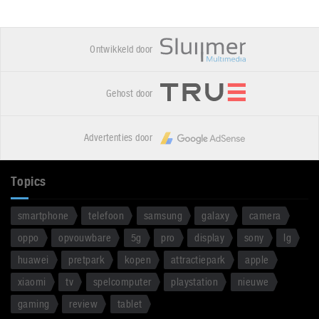
Ontwikkeld door
Gehost door
Advertenties door
Topics
smartphone
telefoon
samsung
galaxy
camera
oppo
opvouwbare
5g
pro
display
sony
lg
huawei
pretpark
kopen
attractiepark
apple
xiaomi
tv
spelcomputer
playstation
nieuwe
gaming
review
tablet