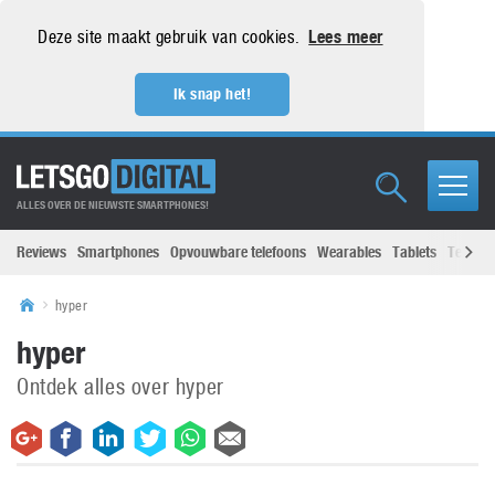
Deze site maakt gebruik van cookies.
Lees meer
Ik snap het!
ALLES OVER DE NIEUWSTE SMARTPHONES!
Reviews
Smartphones
Opvouwbare telefoons
Wearables
Tablets
Televisi
hyper
hyper
Ontdek alles over hyper