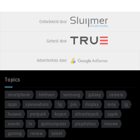
Ontwikkeld door
Gehost door
Advertenties door
Topics
smartphone
telefoon
samsung
galaxy
camera
oppo
opvouwbare
5g
pro
display
sony
lg
huawei
pretpark
kopen
attractiepark
apple
xiaomi
tv
spelcomputer
playstation
nieuwe
gaming
review
tablet