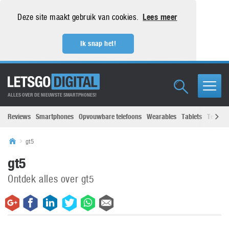
Deze site maakt gebruik van cookies.
Lees meer
Ik snap het!
ALLES OVER DE NIEUWSTE SMARTPHONES!
Reviews
Smartphones
Opvouwbare telefoons
Wearables
Tablets
Televisi
gt5
gt5
Ontdek alles over gt5