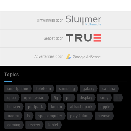
Ontwikkeld door
Gehost door
Advertenties door
Topics
smartphone
telefoon
samsung
galaxy
camera
oppo
opvouwbare
5g
pro
display
sony
lg
huawei
pretpark
kopen
attractiepark
apple
xiaomi
tv
spelcomputer
playstation
nieuwe
gaming
review
tablet