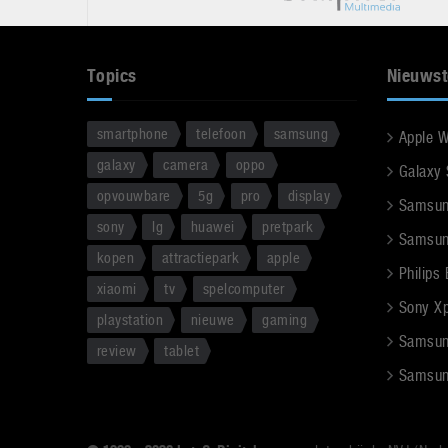
Topics
Nieuwst
smartphone
telefoon
samsung
Apple 
galaxy
camera
oppo
Galaxy
opvouwbare
5g
pro
display
Samsun
sony
lg
huawei
pretpark
Samsun
kopen
attractiepark
apple
Philips
xiaomi
tv
spelcomputer
Sony Xpe
playstation
nieuwe
gaming
Samsun
review
tablet
Samsun