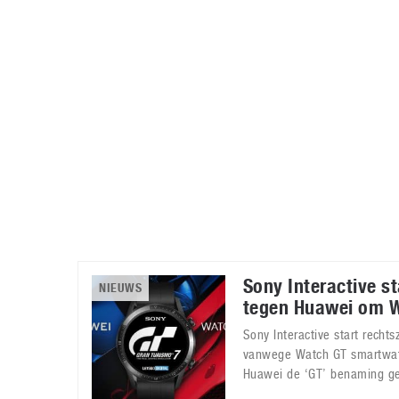
Accessoires
Gratis producten
HTC
Samsung
S
Apps
Hardware
S
Beurzen
Home entertainment
S
Camcorders
Industrie nieuws
S
Sony Interactive s
NIEUWS
tegen Huawei om 
Sony Interactive start rech
vanwege Watch GT smartwatc
Huawei de ‘GT’ benaming ge