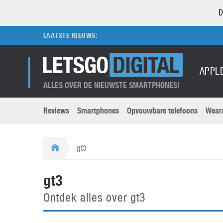
D
LAATSTE NIEUWS:
APPL
ALLES OVER DE NIEUWSTE SMARTPHONES!
Reviews
Smartphones
Opvouwbare telefoons
Wear
Merken submenu
Categorien submenu
Apple
LG
gt3
Caviar
Motorola
5G
Computer
M
gt3
Computermuseum
Nokia
Aanbiedingen
Digitale camera’s
O
Ontdek alles over gt3
Honor
OnePlus
t
Abonnement
DSLR camera’s
Huawei
Oppo
O