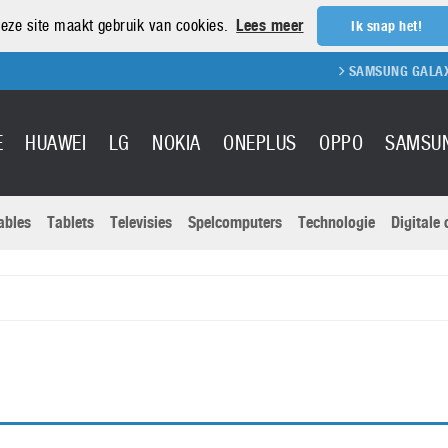
eze site maakt gebruik van cookies.
Lees meer
Ik snap het!
SAMSUNG GALAXY S
E
HUAWEI
LG
NOKIA
ONEPLUS
OPPO
SAMSU
ables
Tablets
Televisies
Spelcomputers
Technologie
Digitale
Actuele nieu
Sony
Panasonic
Vivo
Google
onitoren
Tablets
Xiaomi
Microsoft
pvouwbare
Technologie
Canon
Nintendo
elefoons
Televisies
Nikon
S & Software