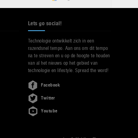
Lets go social!
Technologie ontwikkelt zich in een
razendsnel tempo. Aan ons om dit tempo
na te streven en u op de hoogte te houden
van al het nieuws op het gebied van
technologie en lifestyle. Spread the word!
Facebook
Twitter
Youtube