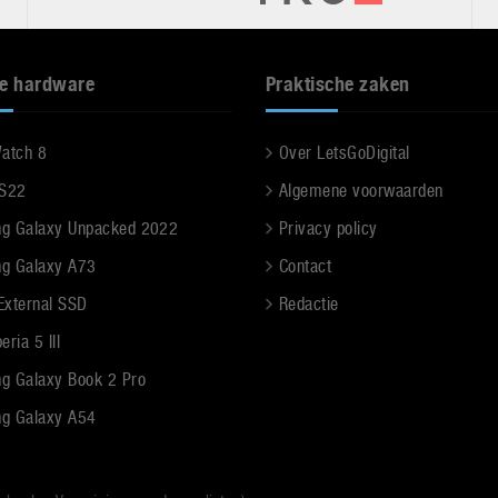
e hardware
Praktische zaken
Watch 8
Over LetsGoDigital
 S22
Algemene voorwaarden
g Galaxy Unpacked 2022
Privacy policy
g Galaxy A73
Contact
 External SSD
Redactie
ria 5 III
g Galaxy Book 2 Pro
g Galaxy A54