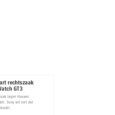
Virtual Reality
Alle merken
Olympus
martphones
Wearables
peakers & HiFi
Alle categorieën
pelcomputers
ysteemcamera’s
tart rechtszaak
Watch GT3
tszaak tegen Huawei
h. Sony wil niet dat
bruikt.