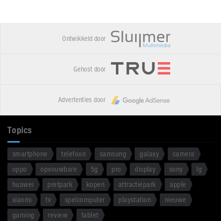
Ontwikkeld door
Gehost door
Advertenties door
Topics
smartphone
telefoon
samsung
galaxy
camera
oppo
opvouwbare
5g
pro
display
sony
lg
huawei
pretpark
kopen
attractiepark
apple
xiaomi
tv
spelcomputer
playstation
nieuwe
gaming
review
tablet