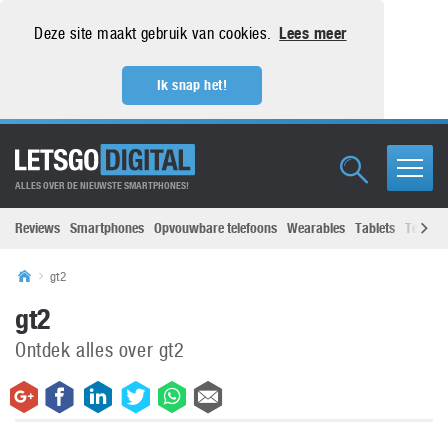
Deze site maakt gebruik van cookies.
Lees meer
Ik snap het!
ALLES OVER DE NIEUWSTE SMARTPHONES!
Reviews
Smartphones
Opvouwbare telefoons
Wearables
Tablets
Televisi
gt2
gt2
Ontdek alles over gt2