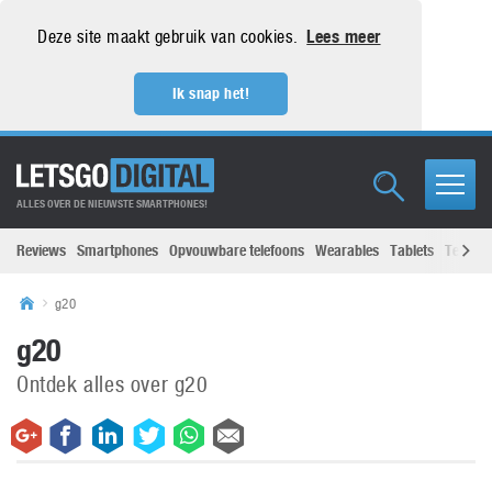
Deze site maakt gebruik van cookies.
Lees meer
Ik snap het!
ALLES OVER DE NIEUWSTE SMARTPHONES!
Reviews
Smartphones
Opvouwbare telefoons
Wearables
Tablets
Televisi
g20
g20
Ontdek alles over g20