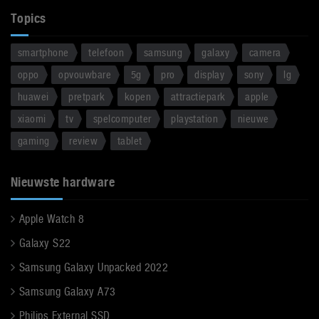
Topics
smartphone
telefoon
samsung
galaxy
camera
oppo
opvouwbare
5g
pro
display
sony
lg
huawei
pretpark
kopen
attractiepark
apple
xiaomi
tv
spelcomputer
playstation
nieuwe
gaming
review
tablet
Nieuwste hardware
Apple Watch 8
Galaxy S22
Samsung Galaxy Unpacked 2022
Samsung Galaxy A73
Philips External SSD