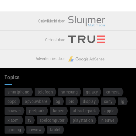
Ontwikkeld door
Gehost door
Advertenties door
Topics
smartphone
telefoon
samsung
galaxy
camera
oppo
opvouwbare
5g
pro
display
sony
lg
huawei
pretpark
kopen
attractiepark
apple
xiaomi
tv
spelcomputer
playstation
nieuwe
gaming
review
tablet