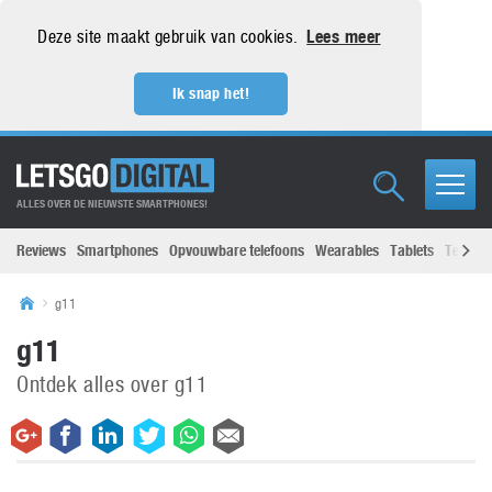
Deze site maakt gebruik van cookies.
Lees meer
Ik snap het!
ALLES OVER DE NIEUWSTE SMARTPHONES!
Reviews
Smartphones
Opvouwbare telefoons
Wearables
Tablets
Televisi
g11
g11
Ontdek alles over g11