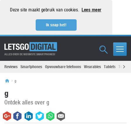
Deze site maakt gebruik van cookies.
Lees meer
Ik snap het!
ALLES OVER DE NIEUWSTE SMARTPHONES!
Reviews
Smartphones
Opvouwbare telefoons
Wearables
Tablets
Televisi
g
g
Ontdek alles over g