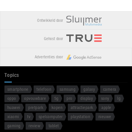
Ontwikkeld door
Gehost door
Advertenties door
Topics
smartphone
telefoon
samsung
galaxy
camera
oppo
opvouwbare
5g
pro
display
sony
lg
huawei
pretpark
kopen
attractiepark
apple
xiaomi
tv
spelcomputer
playstation
nieuwe
gaming
review
tablet