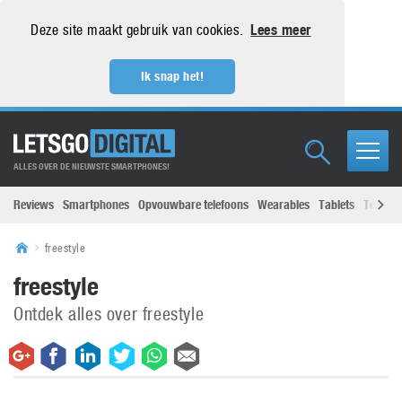
Deze site maakt gebruik van cookies.
Lees meer
Ik snap het!
ALLES OVER DE NIEUWSTE SMARTPHONES!
Reviews
Smartphones
Opvouwbare telefoons
Wearables
Tablets
Televisi
freestyle
freestyle
Ontdek alles over freestyle