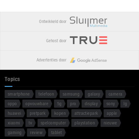
Ontwikkeld door
Gehost door
Advertenties door
Topics
smartphone
telefoon
samsung
galaxy
camera
oppo
opvouwbare
5g
pro
display
sony
lg
huawei
pretpark
kopen
attractiepark
apple
xiaomi
tv
spelcomputer
playstation
nieuwe
gaming
review
tablet