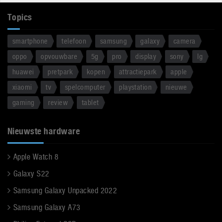
Topics
smartphone
telefoon
samsung
galaxy
camera
oppo
opvouwbare
5g
pro
display
sony
lg
huawei
pretpark
kopen
attractiepark
apple
xiaomi
tv
spelcomputer
playstation
nieuwe
gaming
review
tablet
Nieuwste hardware
Apple Watch 8
Galaxy S22
Samsung Galaxy Unpacked 2022
Samsung Galaxy A73