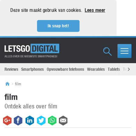
Deze site maakt gebruik van cookies.
Lees meer
Ik snap het!
ALLES OVER DE NIEUWSTE SMARTPHONES!
Reviews
Smartphones
Opvouwbare telefoons
Wearables
Tablets
Televisi
film
film
Ontdek alles over film