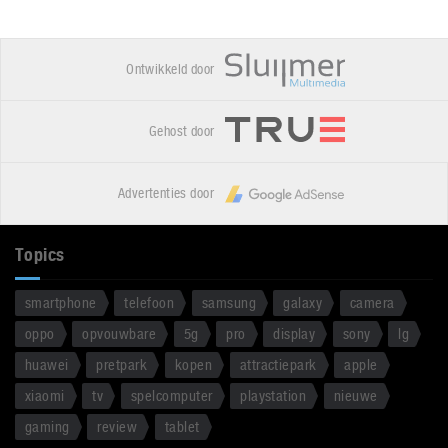
Ontwikkeld door
Gehost door
Advertenties door
Topics
smartphone
telefoon
samsung
galaxy
camera
oppo
opvouwbare
5g
pro
display
sony
lg
huawei
pretpark
kopen
attractiepark
apple
xiaomi
tv
spelcomputer
playstation
nieuwe
gaming
review
tablet