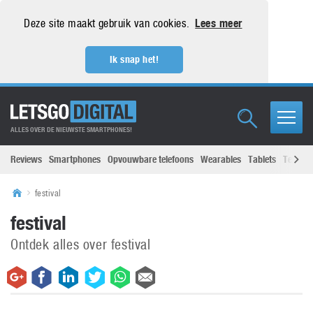
Deze site maakt gebruik van cookies.
Lees meer
Ik snap het!
ALLES OVER DE NIEUWSTE SMARTPHONES!
Reviews
Smartphones
Opvouwbare telefoons
Wearables
Tablets
Televisi
festival
festival
Ontdek alles over festival