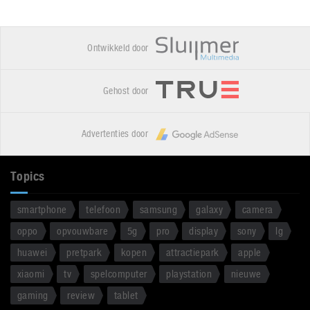
Ontwikkeld door
Gehost door
Advertenties door
Topics
smartphone
telefoon
samsung
galaxy
camera
oppo
opvouwbare
5g
pro
display
sony
lg
huawei
pretpark
kopen
attractiepark
apple
xiaomi
tv
spelcomputer
playstation
nieuwe
gaming
review
tablet