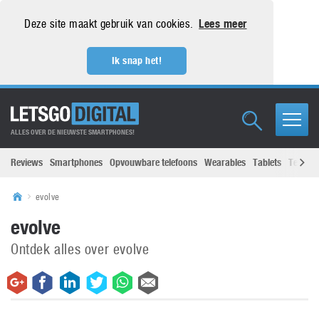
Deze site maakt gebruik van cookies.
Lees meer
Ik snap het!
ALLES OVER DE NIEUWSTE SMARTPHONES!
Reviews
Smartphones
Opvouwbare telefoons
Wearables
Tablets
Televisi
evolve
evolve
Ontdek alles over evolve