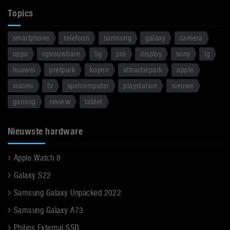
Topics
smartphone
telefoon
samsung
galaxy
camera
oppo
opvouwbare
5g
pro
display
sony
lg
huawei
pretpark
kopen
attractiepark
apple
xiaomi
tv
spelcomputer
playstation
nieuwe
gaming
review
tablet
Nieuwste hardware
Apple Watch 8
Galaxy S22
Samsung Galaxy Unpacked 2022
Samsung Galaxy A73
Philips External SSD