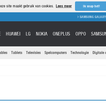
eze site maakt gebruik van cookies.
Lees meer
Ik snap het!
SAMSUNG GALAXY S21
E
HUAWEI
LG
NOKIA
ONEPLUS
OPPO
SAMSU
ables
Tablets
Televisies
Spelcomputers
Technologie
Digitale
Actuele nieu
Sony
Panasonic
Vivo
Google
onitoren
Tablets
Xiaomi
Microsoft
pvouwbare
Technologie
Canon
Nintendo
elefoons
Televisies
Nikon
S & Software