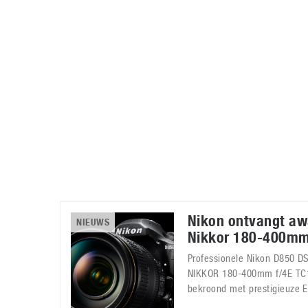
Accessoires
Gratis producten
HTC
Samsung
S
Apps
Hardware
S
Beurzen
Home entertainment
S
Camcorders
Industrie nieuws
S
Nikon ontvangt aw
NIEUWS
Nikkor 180-400mm
Professionele Nikon D850 D
NIKKOR 180-400mm f/4E TC1.
bekroond met prestigieuze 