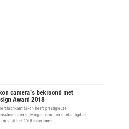
Galaxy
11 augustus 2025
Robot tentoonstelling van Chriet Titulaer in
Bonami Museum
25 oktober 2024
kon camera’s bekroond met
sign Award 2018
erafabrikant Nikon heeft prestigieuze
erscheidingen ontvangen voor een drietal digitale
era’s uit het 2018 assortiment.