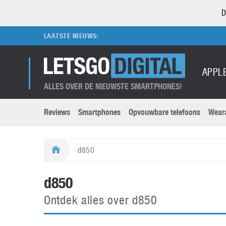
D
LAATSTE NIEUWS:
APPL
ALLES OVER DE NIEUWSTE SMARTPHONES!
Reviews
Smartphones
Opvouwbare telefoons
Wear
Merken submenu
Categorien submenu
Apple
LG
d850
Caviar
Motorola
5G
Computer
M
d850
Computermuseum
Nokia
Aanbiedingen
Digitale camera’s
O
Ontdek alles over d850
Honor
OnePlus
t
Abonnement
DSLR camera’s
Huawei
Oppo
O