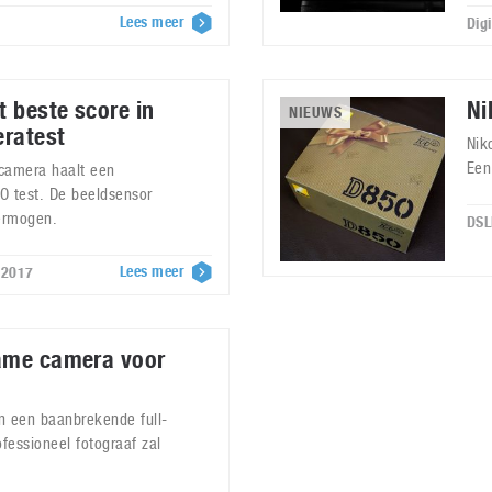
Lees meer
Dig
 beste score in
Ni
NIEUWS
eratest
Nik
Een
 camera haalt een
O test. De beeldsensor
ermogen.
DSL
Lees meer
 2017
rame camera voor
n een baanbrekende full-
fessioneel fotograaf zal