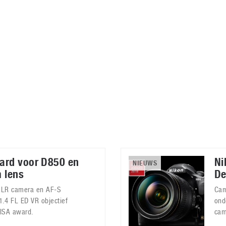
Virtual Reality
Alle merken
Olympus
martphones
Wearables
peakers & HiFi
Alle categorieën
pelcomputers
ysteemcamera’s
ard voor D850 en
Ni
NIEUWS
 lens
De
SLR camera en AF-S
Cam
4 FL ED VR objectief
ond
EISA award.
cam