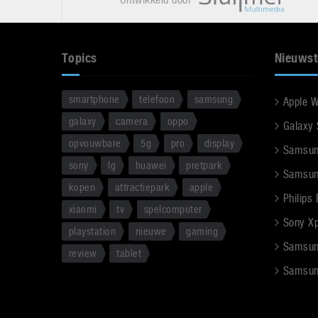
Topics
Nieuwst
smartphone
telefoon
samsung
Apple 
galaxy
camera
oppo
Galaxy
opvouwbare
5g
pro
display
Samsun
sony
lg
huawei
pretpark
Samsun
kopen
attractiepark
apple
Philips
xiaomi
tv
spelcomputer
Sony Xpe
playstation
nieuwe
gaming
Samsun
review
tablet
Samsun