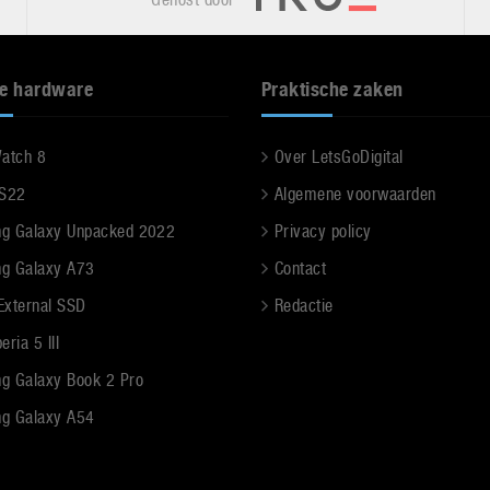
e hardware
Praktische zaken
Watch 8
Over LetsGoDigital
 S22
Algemene voorwaarden
g Galaxy Unpacked 2022
Privacy policy
g Galaxy A73
Contact
 External SSD
Redactie
ria 5 III
g Galaxy Book 2 Pro
g Galaxy A54