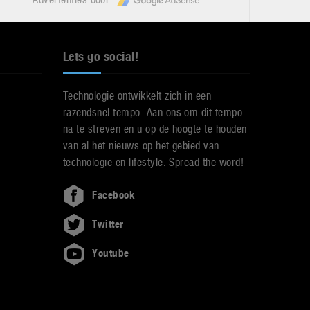
Lets go social!
Technologie ontwikkelt zich in een
razendsnel tempo. Aan ons om dit tempo
na te streven en u op de hoogte te houden
van al het nieuws op het gebied van
technologie en lifestyle. Spread the word!
Facebook
Twitter
Youtube