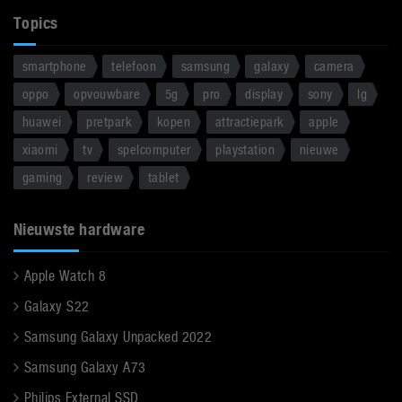
Topics
smartphone
telefoon
samsung
galaxy
camera
oppo
opvouwbare
5g
pro
display
sony
lg
huawei
pretpark
kopen
attractiepark
apple
xiaomi
tv
spelcomputer
playstation
nieuwe
gaming
review
tablet
Nieuwste hardware
Apple Watch 8
Galaxy S22
Samsung Galaxy Unpacked 2022
Samsung Galaxy A73
Philips External SSD