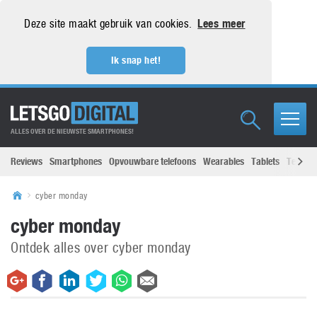
Deze site maakt gebruik van cookies.
Lees meer
Ik snap het!
ALLES OVER DE NIEUWSTE SMARTPHONES!
Reviews
Smartphones
Opvouwbare telefoons
Wearables
Tablets
Televisi
cyber monday
cyber monday
Ontdek alles over cyber monday