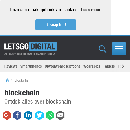
Deze site maakt gebruik van cookies.
Lees meer
Ik snap het!
ALLES OVER DE NIEUWSTE SMARTPHONES!
Reviews
Smartphones
Opvouwbare telefoons
Wearables
Tablets
Televisi
blockchain
blockchain
Ontdek alles over blockchain