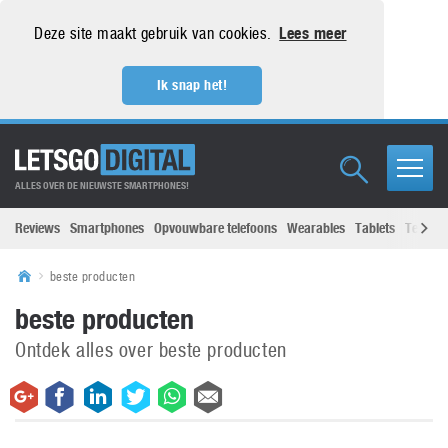
Deze site maakt gebruik van cookies.
Lees meer
Ik snap het!
ALLES OVER DE NIEUWSTE SMARTPHONES!
Reviews
Smartphones
Opvouwbare telefoons
Wearables
Tablets
Televisi
beste producten
beste producten
Ontdek alles over beste producten