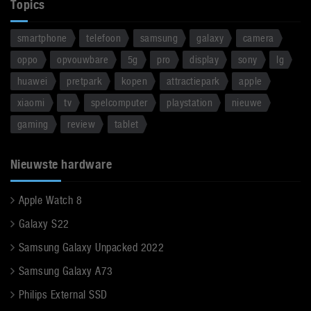
Topics
smartphone
telefoon
samsung
galaxy
camera
oppo
opvouwbare
5g
pro
display
sony
lg
huawei
pretpark
kopen
attractiepark
apple
xiaomi
tv
spelcomputer
playstation
nieuwe
gaming
review
tablet
Nieuwste hardware
Apple Watch 8
Galaxy S22
Samsung Galaxy Unpacked 2022
Samsung Galaxy A73
Philips External SSD