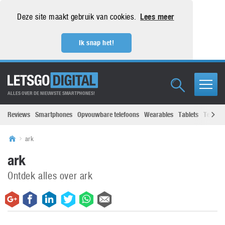
Deze site maakt gebruik van cookies.
Lees meer
Ik snap het!
ALLES OVER DE NIEUWSTE SMARTPHONES!
Reviews
Smartphones
Opvouwbare telefoons
Wearables
Tablets
Televisi
ark
ark
Ontdek alles over ark