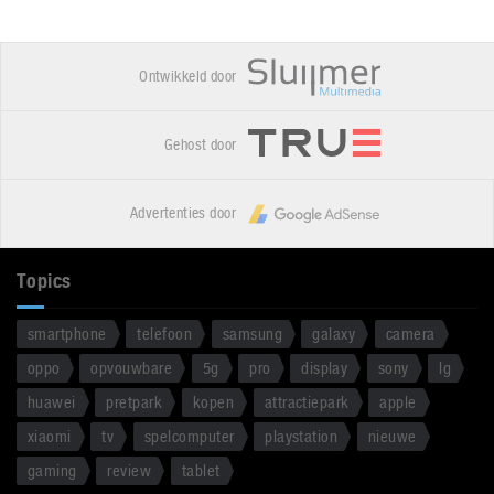
Ontwikkeld door
Gehost door
Advertenties door
Topics
smartphone
telefoon
samsung
galaxy
camera
oppo
opvouwbare
5g
pro
display
sony
lg
huawei
pretpark
kopen
attractiepark
apple
xiaomi
tv
spelcomputer
playstation
nieuwe
gaming
review
tablet