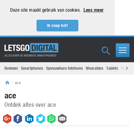
Deze site maakt gebruik van cookies.
Lees meer
Ik snap het!
ALLES OVER DE NIEUWSTE SMARTPHONES!
Reviews
Smartphones
Opvouwbare telefoons
Wearables
Tablets
Televisi
ace
ace
Ontdek alles over ace