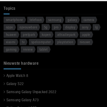
Topics
smartphone
telefoon
samsung
galaxy
camera
oppo
opvouwbare
5g
pro
display
sony
lg
huawei
pretpark
kopen
attractiepark
apple
xiaomi
tv
spelcomputer
playstation
nieuwe
gaming
review
tablet
Nieuwste hardware
Apple Watch 8
Galaxy S22
Samsung Galaxy Unpacked 2022
Samsung Galaxy A73