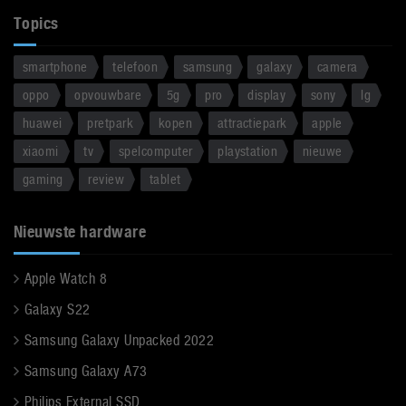
Topics
smartphone
telefoon
samsung
galaxy
camera
oppo
opvouwbare
5g
pro
display
sony
lg
huawei
pretpark
kopen
attractiepark
apple
xiaomi
tv
spelcomputer
playstation
nieuwe
gaming
review
tablet
Nieuwste hardware
Apple Watch 8
Galaxy S22
Samsung Galaxy Unpacked 2022
Samsung Galaxy A73
Philips External SSD