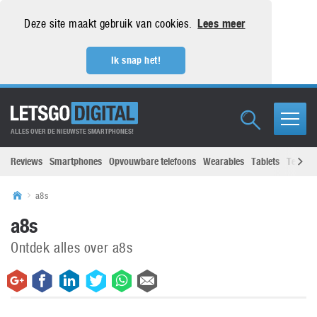
Deze site maakt gebruik van cookies.
Lees meer
Ik snap het!
ALLES OVER DE NIEUWSTE SMARTPHONES!
Reviews
Smartphones
Opvouwbare telefoons
Wearables
Tablets
Televisi
a8s
a8s
Ontdek alles over a8s