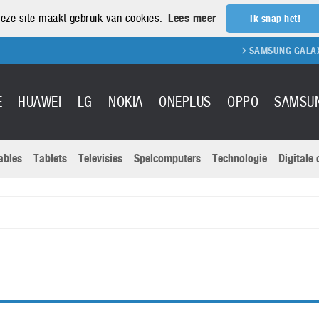
eze site maakt gebruik van cookies.
Lees meer
Ik snap het!
SAMSUNG GALAXY 
E
HUAWEI
LG
NOKIA
ONEPLUS
OPPO
SAMSU
ables
Tablets
Televisies
Spelcomputers
Technologie
Digitale
Actuele nieu
Sony
Panasonic
Vivo
Google
onitoren
Tablets
Xiaomi
Microsoft
pvouwbare
Technologie
Canon
Nintendo
elefoons
Televisies
Nikon
S & Software