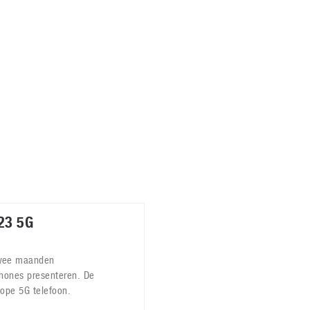
Virtual Reality
Alle merken
Olympus
martphones
Wearables
peakers & HiFi
Alle categorieën
pelcomputers
ysteemcamera’s
23 5G
wee maanden
phones presenteren. De
ope 5G telefoon.