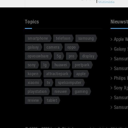
Topics
Nieuwst
smartphone
telefoon
samsung
Apple 
galaxy
camera
oppo
Galaxy
opvouwbare
5g
pro
display
Samsun
sony
lg
huawei
pretpark
Samsun
kopen
attractiepark
apple
Philips
xiaomi
tv
spelcomputer
Sony Xpe
playstation
nieuwe
gaming
Samsun
review
tablet
Samsun