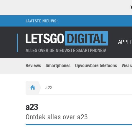
D
LAATSTE NIEUWS:
APPL
ALLES OVER DE NIEUWSTE SMARTPHONES!
Reviews
Smartphones
Opvouwbare telefoons
Wear
Merken submenu
Categorien submenu
Apple
LG
a23
Caviar
Motorola
5G
Computer
M
a23
Computermuseum
Nokia
Aanbiedingen
Digitale camera’s
O
Ontdek alles over a23
Honor
OnePlus
t
Abonnement
DSLR camera’s
Huawei
Oppo
O