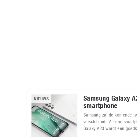
Accessoires
Gratis producten
HTC
Samsung
S
Apps
Hardware
S
Beurzen
Home entertainment
S
Camcorders
Industrie nieuws
S
Samsung Galaxy A
NIEUWS
smartphone
Samsung zal de komende t
verschillende A-serie smart
Galaxy A23 wordt een goedk