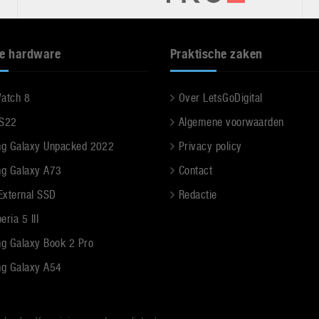
e hardware
Praktische zaken
Watch 8
Over LetsGoDigital
 S22
Algemene voorwaarden
g Galaxy Unpacked 2022
Privacy policy
g Galaxy A73
Contact
 External SSD
Redactie
ria 5 III
g Galaxy Book 2 Pro
g Galaxy A54