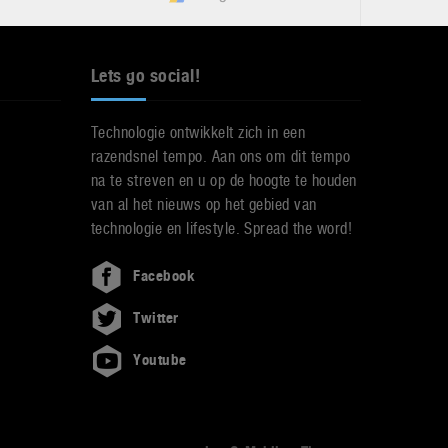
Lets go social!
Technologie ontwikkelt zich in een
razendsnel tempo. Aan ons om dit tempo
na te streven en u op de hoogte te houden
van al het nieuws op het gebied van
technologie en lifestyle. Spread the word!
Facebook
Twitter
Youtube