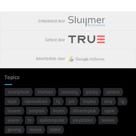
Ontwikkeld door
Gehost door
Advertenties door
Topics
smartphone
telefoon
samsung
galaxy
camera
oppo
opvouwbare
5g
pro
display
sony
lg
huawei
pretpark
kopen
attractiepark
apple
xiaomi
tv
spelcomputer
playstation
nieuwe
gaming
review
tablet