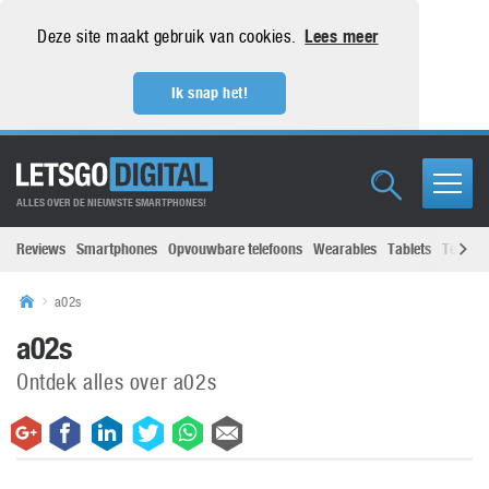
Deze site maakt gebruik van cookies.
Lees meer
Ik snap het!
ALLES OVER DE NIEUWSTE SMARTPHONES!
Reviews
Smartphones
Opvouwbare telefoons
Wearables
Tablets
Televisi
a02s
a02s
Ontdek alles over a02s