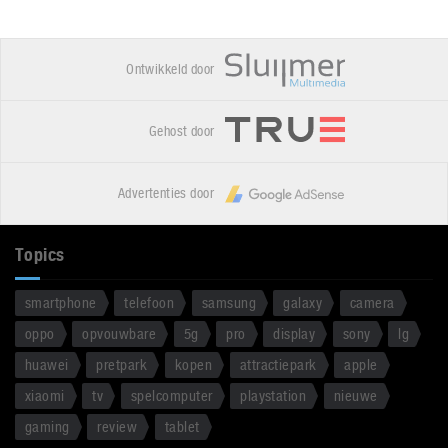
Ontwikkeld door
Gehost door
Advertenties door
Topics
smartphone
telefoon
samsung
galaxy
camera
oppo
opvouwbare
5g
pro
display
sony
lg
huawei
pretpark
kopen
attractiepark
apple
xiaomi
tv
spelcomputer
playstation
nieuwe
gaming
review
tablet