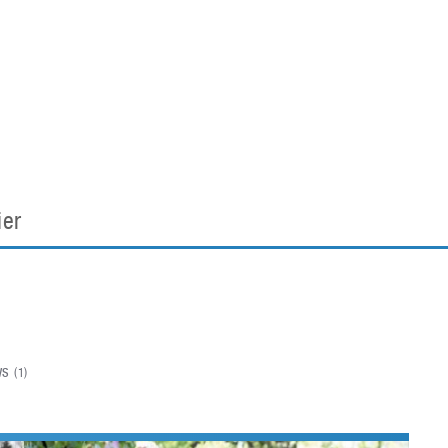
Virtual Reality
Alle merken
Olympus
martphones
Wearables
peakers & HiFi
Alle categorieën
pelcomputers
ysteemcamera’s
ier
ws
(1)