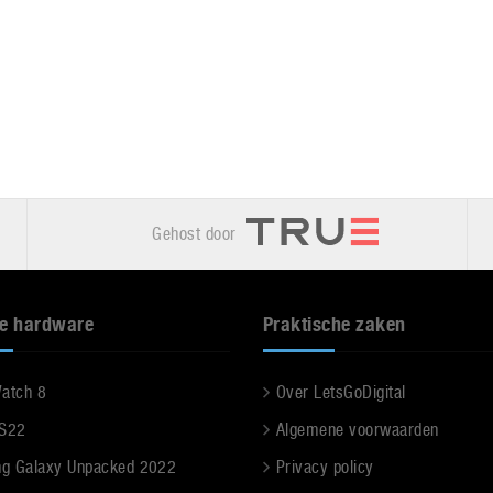
Gehost door
e hardware
Praktische zaken
Watch 8
Over LetsGoDigital
 S22
Algemene voorwaarden
g Galaxy Unpacked 2022
Privacy policy