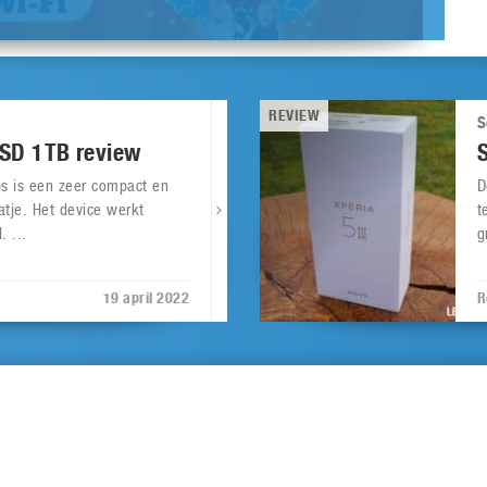
REVIEW
S
SSD 1TB review
ps is een zeer compact en
D
atje. Het device werkt
t
. ...
g
19 april 2022
R