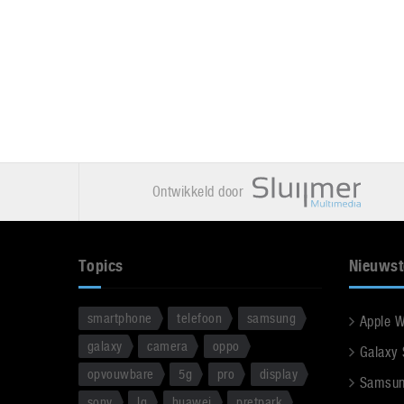
Ontwikkeld door
Topics
Nieuwst
smartphone
telefoon
samsung
Apple 
galaxy
camera
oppo
Galaxy
opvouwbare
5g
pro
display
Samsun
sony
lg
huawei
pretpark