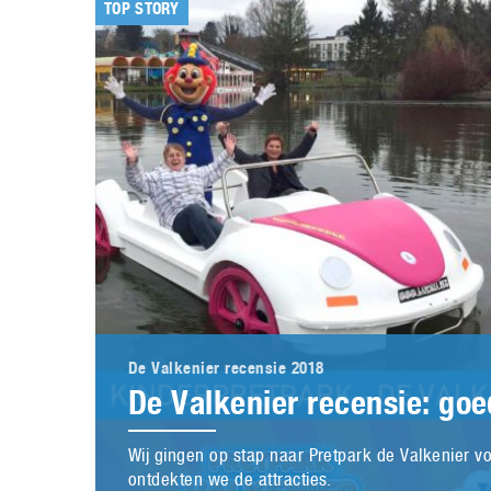
TOP STORY
De Valkenier recensie 2018
De Valkenier recensie: go
Wij gingen op stap naar Pretpark de Valkenier v
ontdekten we de attracties.