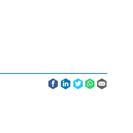
Galaxy
11 augustus 2025
Robot tentoonstelling van Chriet Titulaer in
Bonami Museum
25 oktober 2024