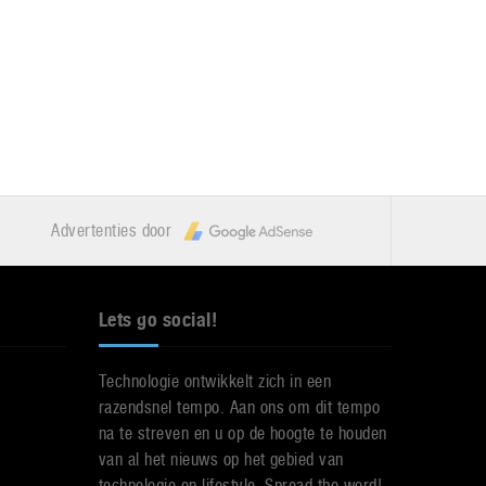
Advertenties door
Lets go social!
Technologie ontwikkelt zich in een
razendsnel tempo. Aan ons om dit tempo
na te streven en u op de hoogte te houden
van al het nieuws op het gebied van
technologie en lifestyle. Spread the word!