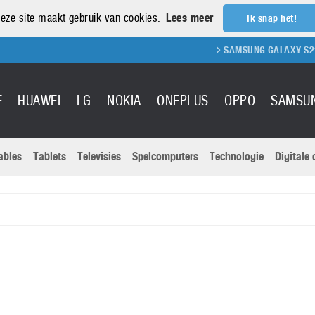
eze site maakt gebruik van cookies.
Lees meer
Ik snap het!
SAMSUNG GALAXY S21 REVI
E
HUAWEI
LG
NOKIA
ONEPLUS
OPPO
SAMSU
ables
Tablets
Televisies
Spelcomputers
Technologie
Digitale
Actuele nieu
Sony
Panasonic
Vivo
Google
onitoren
Tablets
Xiaomi
Microsoft
pvouwbare
Technologie
Canon
Nintendo
elefoons
Televisies
Nikon
S & Software