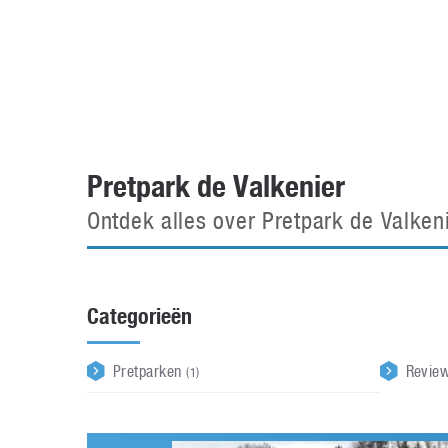
Accessoires
Gratis producten
HTC
Samsung
S
Apps
Hardware
S
Beurzen
Home entertainment
S
Camcorders
Industrie nieuws
S
Pretpark de Valkenier
Ontdek alles over Pretpark de Valken
Categorieën
Pretparken
Revie
(1)