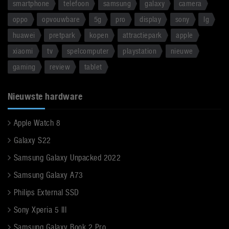
smartphone
telefoon
samsung
galaxy
camera
oppo
opvouwbare
5g
pro
display
sony
lg
huawei
pretpark
kopen
attractiepark
apple
xiaomi
tv
spelcomputer
playstation
nieuwe
gaming
review
tablet
Nieuwste hardware
Apple Watch 8
Galaxy S22
Samsung Galaxy Unpacked 2022
Samsung Galaxy A73
Philips External SSD
Sony Xperia 5 III
Samsung Galaxy Book 2 Pro