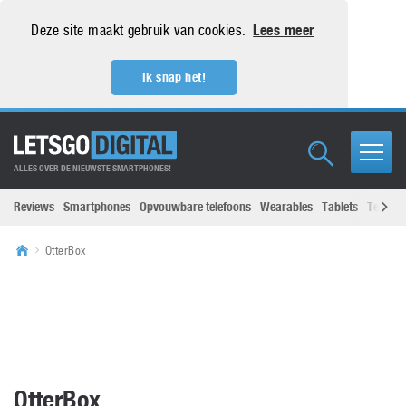
Deze site maakt gebruik van cookies.
Lees meer
Ik snap het!
ALLES OVER DE NIEUWSTE SMARTPHONES!
Reviews
Smartphones
Opvouwbare telefoons
Wearables
Tablets
Televisi
OtterBox
OtterBox