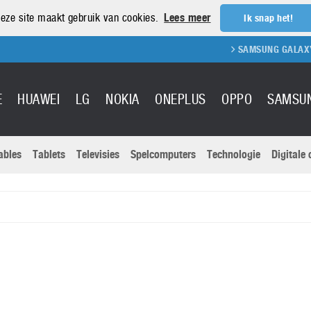
eze site maakt gebruik van cookies.
Lees meer
Ik snap het!
SAMSUNG GALAXY S21
E
HUAWEI
LG
NOKIA
ONEPLUS
OPPO
SAMSU
ables
Tablets
Televisies
Spelcomputers
Technologie
Digitale
Actuele nieu
Sony
Panasonic
Vivo
Google
onitoren
Tablets
Xiaomi
Microsoft
pvouwbare
Technologie
Canon
Nintendo
elefoons
Televisies
Nikon
S & Software