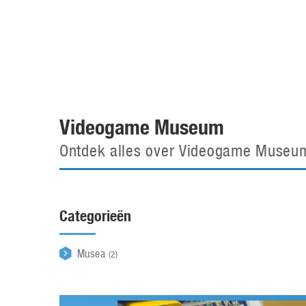
Accessoires
Gratis producten
HTC
Samsung
S
Apps
Hardware
S
Beurzen
Home entertainment
S
Camcorders
Industrie nieuws
S
Videogame Museum
Ontdek alles over Videogame Museu
Categorieën
Musea
(2)