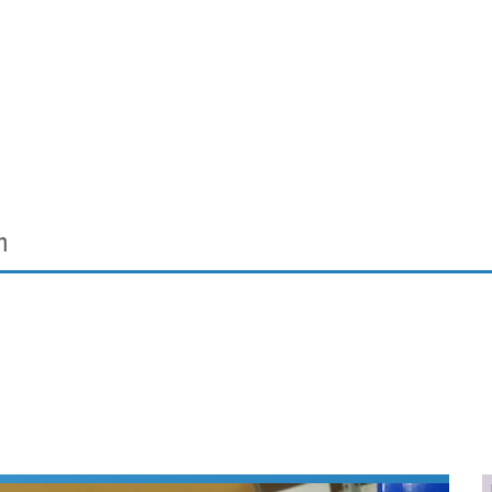
Virtual Reality
Alle merken
Olympus
martphones
Wearables
peakers & HiFi
Alle categorieën
pelcomputers
ysteemcamera’s
m