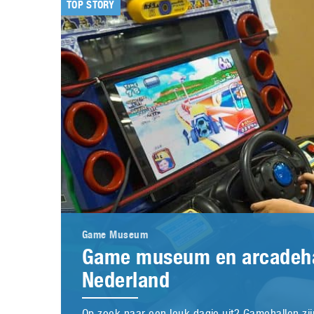
TOP STORY
Game Museum
Game museum en arcadehal
Nederland
Op zoek naar een leuk dagje uit? Gamehallen zi