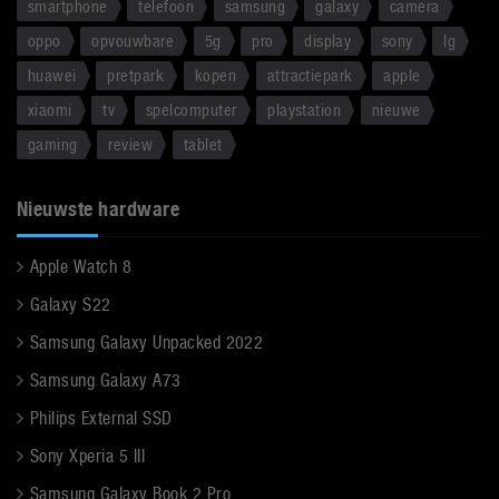
smartphone
telefoon
samsung
galaxy
camera
oppo
opvouwbare
5g
pro
display
sony
lg
huawei
pretpark
kopen
attractiepark
apple
xiaomi
tv
spelcomputer
playstation
nieuwe
gaming
review
tablet
Nieuwste hardware
Apple Watch 8
Galaxy S22
Samsung Galaxy Unpacked 2022
Samsung Galaxy A73
Philips External SSD
Sony Xperia 5 III
Samsung Galaxy Book 2 Pro