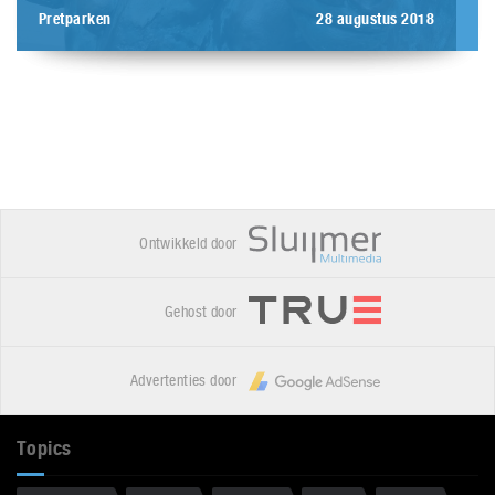
Pretparken
28 augustus 2018
Ontwikkeld door
Gehost door
Advertenties door
Topics