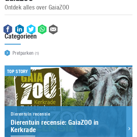
Ontdek alles over GaiaZOO
Categorieën
Pretparken
(1)
TOP STORY
Dierentuin recensie
Dierentuin recensie: GaiaZOO in
Kerkrade