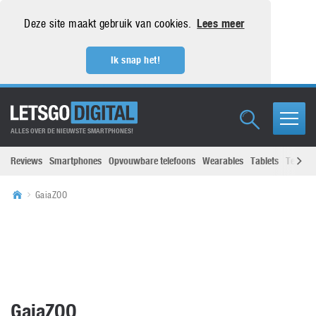
Deze site maakt gebruik van cookies.
Lees meer
Ik snap het!
ALLES OVER DE NIEUWSTE SMARTPHONES!
Reviews
Smartphones
Opvouwbare telefoons
Wearables
Tablets
Televisi
GaiaZOO
GaiaZOO