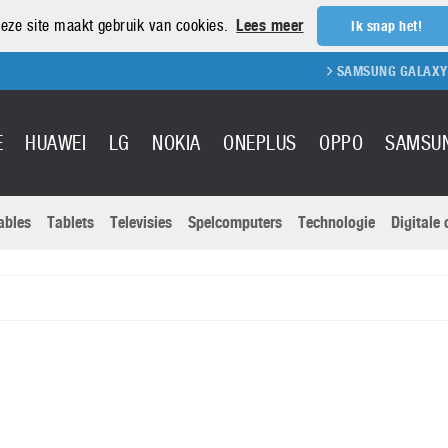
eze site maakt gebruik van cookies.
Lees meer
Ik snap het!
SAMSUNG GALAXY S21 
E
HUAWEI
LG
NOKIA
ONEPLUS
OPPO
SAMSU
ables
Tablets
Televisies
Spelcomputers
Technologie
Digitale
Actuele nieu
Sony
Panasonic
Vivo
Google
onitoren
Tablets
Xiaomi
Microsoft
pvouwbare
Technologie
Canon
Nintendo
elefoons
Televisies
Nikon
S & Software