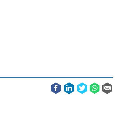
Galaxy
11 augustus 2025
Robot tentoonstelling van Chriet Titulaer in
Bonami Museum
25 oktober 2024