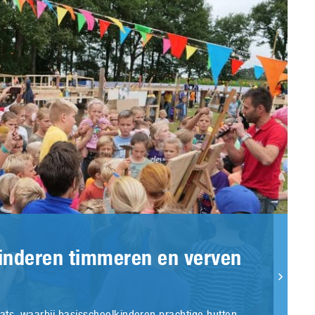
inderen timmeren en verven
ats, waarbij basisschoolkinderen prachtige hutten