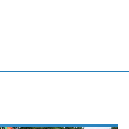
Virtual Reality
Alle merken
Olympus
martphones
Wearables
peakers & HiFi
Alle categorieën
pelcomputers
ysteemcamera’s