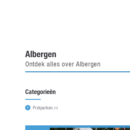
Accessoires
Gratis producten
HTC
Samsung
S
Apps
Hardware
S
Beurzen
Home entertainment
S
Camcorders
Industrie nieuws
S
Albergen
Ontdek alles over Albergen
Categorieën
Pretparken
(1)