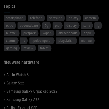
Topics
smartphone
telefoon
samsung
galaxy
camera
oppo
opvouwbare
5g
pro
display
sony
lg
huawei
pretpark
kopen
attractiepark
apple
xiaomi
tv
spelcomputer
playstation
nieuwe
gaming
review
tablet
Nieuwste hardware
Apple Watch 8
Galaxy S22
Samsung Galaxy Unpacked 2022
Samsung Galaxy A73
Philips External SSD