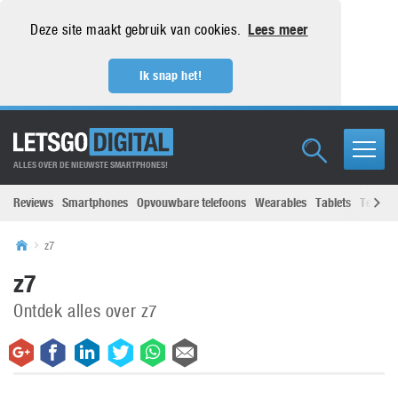
Deze site maakt gebruik van cookies.
Lees meer
Ik snap het!
ALLES OVER DE NIEUWSTE SMARTPHONES!
Reviews
Smartphones
Opvouwbare telefoons
Wearables
Tablets
Televisi
z7
z7
Ontdek alles over z7